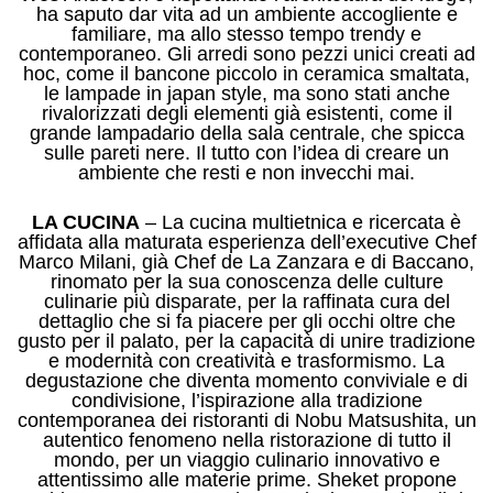
ha saputo dar vita ad un ambiente accogliente e
familiare, ma allo stesso tempo trendy e
contemporaneo. Gli arredi sono pezzi unici creati ad
hoc, come il bancone piccolo in ceramica smaltata,
le lampade in japan style, ma sono stati anche
rivalorizzati degli elementi già esistenti, come il
grande lampadario della sala centrale, che spicca
sulle pareti nere. Il tutto con l’idea di creare un
ambiente che resti e non invecchi mai.
LA CUCINA
– La cucina multietnica e ricercata è
affidata alla maturata esperienza dell’executive Chef
Marco Milani, già Chef de La Zanzara e di Baccano,
rinomato per la sua conoscenza delle culture
culinarie più disparate, per la raffinata cura del
dettaglio che si fa piacere per gli occhi oltre che
gusto per il palato, per la capacità di unire tradizione
e modernità con creatività e trasformismo. La
degustazione che diventa momento conviviale e di
condivisione, l’ispirazione alla tradizione
contemporanea dei ristoranti di Nobu Matsushita, un
autentico fenomeno nella ristorazione di tutto il
mondo, per un viaggio culinario innovativo e
attentissimo alle materie prime. Sheket propone