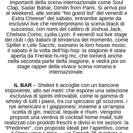
importanti della scena internazionale come Soul
Clap, Sadar Bahar, Dimitri from Paris. Si arriva poi
al weekend, alle serate “No guest list” del venerdì e
Extra Cheese” del sabato, entrambe aperte da
esclusivi live che reinterpretano la scena black di
successo, con nomi del calibro di Joshua Jack,
Chelsea Como, Lydia Lyon. Il venerdì sul live stage
del club i djs italiani di tendenza del momento, come
Spiller e Lele Sacchi, suonano la loro house music.
Il sabato è la volta dell’hip-hop: la stagione è stata
aperta da Frenkie hi-nrg mc, che tornerà anche
nella seconda parte della stagione, e vedrà poi on
stage rapper della vivace scena romana e
internazionale.
IL BAR
– Sheket ti accoglie con un bancone
imponente, alto sei metri: che espone una selezione
esclusiva di spirits introvabili, come la gamma di
whisky di tutti i paesi, tra cui spiccano gli scozzesi, i
rye americani e i giapponesi; insieme a un’ampia
scelta di gin, mezcal, tequile e rhum. Vengono
proposti una ventina di cocktail home-maid, tutti
realizzati con prodotti freschi e divisi in tre sezioni: la
“Predinner”, con proposte ideali per l’aperitivo, come