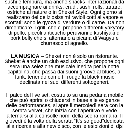
sushi e tempura, ma anche snacks internazionali da
accompagnare ai drinks: crudi, sushi rolls, tartare,
ostriche al nature o in Sheket Style. Ogni giorno si
realizzano dei deliziosissimi ravioli cotti al vapore e
scottati: sono le gyoza di verdure o di carne. Da non
dimenticare il grill, che ci propone differenti yakytory
di pollo, piccoli anticucho peruviani e kushiyaki di
pork belly che si alternano a picana di Wagyu e
churrasco di agnello.
LA MUSICA
– Sheket non è solo un ristorante.
Sheket è anche un club esclusivo, che propone ogni
sera una selezione musicale inedita per la notte
capitolina, che passa dai suoni groove al blues, al
funk, tenendo come fil rouge la black music
declinata nei suoi differenti sottogeneri.
Il palco del live set, costruito su una pedana mobile
che può aprirsi o chiudersi in base alle esigenze
delle performances, si apre il mercoledì sera con la
serata Velvet, che inizia con l’aperitivo e vede
alternarsi alla consolle nomi della scena romana. Il
giovedì è la volta della serata “It’s so good”dedicata
alla ricerca e alla new disco, con le esibizioni di djs