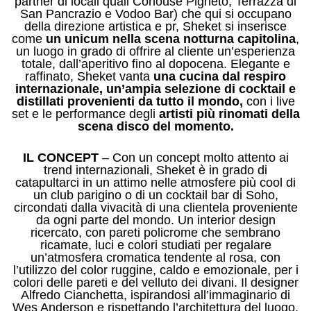
partner di locali quali Cohouse Pigneto, Terrazza di
San Pancrazio e Vodoo Bar) che qui si occupano
della direzione artistica e pr, Sheket si inserisce
come
un unicum
nella scena notturna capitolina
,
un luogo in grado di offrire al cliente un’esperienza
totale, dall’aperitivo fino al dopocena. Elegante e
raffinato, Sheket vanta
una cucina dal respiro
internazionale, un’ampia selezione di cocktail e
distillati provenienti da tutto il mondo,
con i live
set e le performance degli
artisti più rinomati della
scena disco del momento.
IL CONCEPT
– Con un concept molto attento ai
trend internazionali, Sheket è in grado di
catapultarci in un attimo nelle atmosfere più cool di
un club parigino o di un cocktail bar di Soho,
circondati dalla vivacità di una clientela proveniente
da ogni parte del mondo. Un interior design
ricercato, con pareti policrome che sembrano
ricamate, luci e colori studiati per regalare
un’atmosfera cromatica tendente al rosa, con
l’utilizzo del color ruggine, caldo e emozionale, per i
colori delle pareti e del velluto dei divani. Il designer
Alfredo Cianchetta, ispirandosi all’immaginario di
Wes Anderson e rispettando l’architettura del luogo,