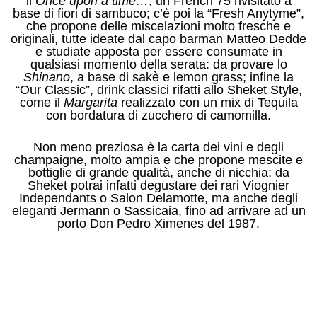
il
Once upon a time…
, un French 75 rivisitato a
base di fiori di sambuco; c’è poi la “Fresh Anytyme”,
che propone delle miscelazioni molto fresche e
originali, tutte ideate dal capo barman Matteo Dedde
e studiate apposta per essere consumate in
qualsiasi momento della serata: da provare lo
Shinano
, a base di sakè e lemon grass; infine la
“Our Classic”, drink classici rifatti allo Sheket Style,
come il
Margarita
realizzato con un mix di Tequila
con bordatura di zucchero di camomilla.
Non meno preziosa è la carta dei vini e degli
champaigne, molto ampia e che propone mescite e
bottiglie di grande qualità, anche di nicchia: da
Sheket potrai infatti degustare dei rari Viognier
Independants o Salon Delamotte, ma anche degli
eleganti Jermann o Sassicaia, fino ad arrivare ad un
porto Don Pedro Ximenes del 1987.